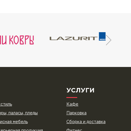
УСЛУГИ
стиль
Кафе
ры, паласы, пледы
Парковка
исная мебель
Сборка и доставка
ерьерная продукция
Фитнес